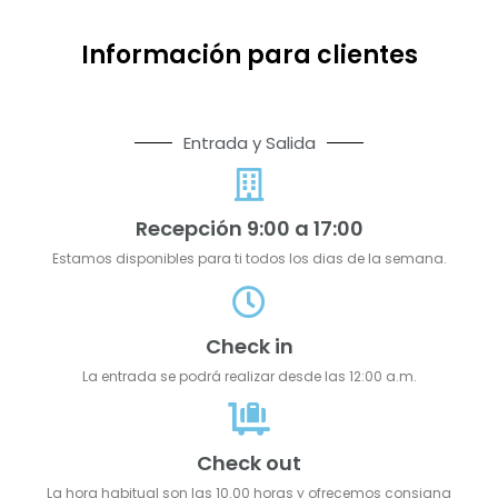
Información para clientes
Entrada y Salida
Recepción 9:00 a 17:00
Estamos disponibles para ti todos los dias de la semana.
Check in
La entrada se podrá realizar desde las 12:00 a.m.
Check out
La hora habitual son las 10.00 horas y ofrecemos consigna