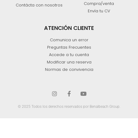
Compra/venta
Contácta con nosotros
Envía tu CV
ATENCIÓN CLIENTE
Comunica un error
Preguntas Frecuentes
Accede a tu cuenta
Modificar una reserva
Normas de convivencia
© 2025 Todos los derechos reservados por Benalbeach Group.