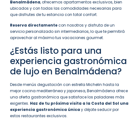
Benalmádena
, ofrecemos apartamentos exclusivos, bien
ubicados y con todas las comodidades necesarias para
que disfrutes de tu estancia con total confort.
Reserva directamente
con nosotros y disfruta de un
servicio personalizado sin intermediarios, lo que te permitirá
aprovechar al máximo tus vacaciones gourmet.
¿Estás listo para una
experiencia gastronómica
de lujo en Benalmádena?
Desde menús degustación con estrella Michelin hasta la
mejor cocina mediterránea y japonesa, Benalmádena ofrece
una oferta gastronómica que satisface los paladares más
exigentes.
Haz de tu próxima visita a la Costa del Sol una
experiencia gastronómica única
y déjate seducir por
estos restaurantes exclusivos.