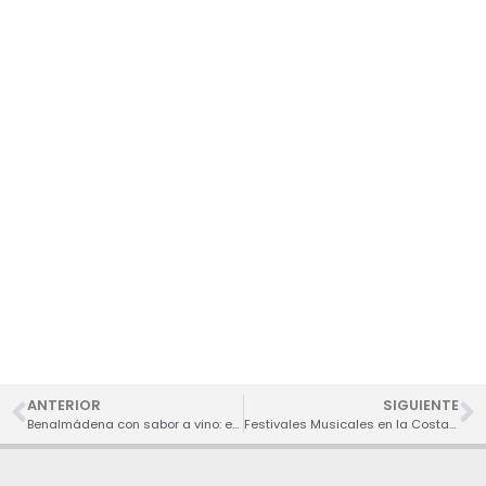
Descuentos para
actividades en
Benalmádena
Aquí tienes un enlace directo para reservar tus
entradas antes de llegar y no llevarte sorpresas.
ANTERIOR
SIGUIENTE
Benalmádena con sabor a vino: experiencias únicas para los amantes del enoturismo
Festivales Musicales en la Costa del Sol