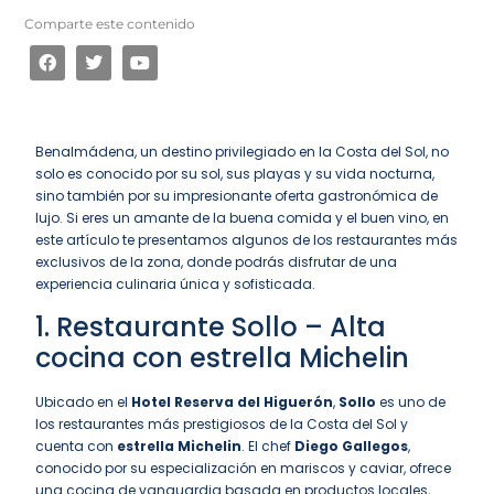
Comparte este contenido
Benalmádena, un destino privilegiado en la Costa del Sol, no
solo es conocido por su sol, sus playas y su vida nocturna,
sino también por su impresionante oferta gastronómica de
lujo. Si eres un amante de la buena comida y el buen vino, en
este artículo te presentamos algunos de los restaurantes más
exclusivos de la zona, donde podrás disfrutar de una
experiencia culinaria única y sofisticada.
1. Restaurante Sollo – Alta
cocina con estrella Michelin
Ubicado en el
Hotel Reserva del Higuerón
,
Sollo
es uno de
los restaurantes más prestigiosos de la Costa del Sol y
cuenta con
estrella Michelin
. El chef
Diego Gallegos
,
conocido por su especialización en mariscos y caviar, ofrece
una cocina de vanguardia basada en productos locales,