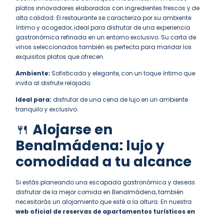
platos innovadores elaborados con ingredientes frescos y de
alta calidad. El restaurante se caracteriza por su ambiente
íntimo y acogedor, ideal para disfrutar de una experiencia
gastronómica refinada en un entorno exclusivo. Su carta de
vinos seleccionados también es perfecta para maridar los
exquisitos platos que ofrecen.
Ambiente:
Sofisticado y elegante, con un toque íntimo que
invita al disfrute relajado.
Ideal para:
disfrutar de una cena de lujo en un ambiente
tranquilo y exclusivo.
🍴
Alojarse en
Benalmádena: lujo y
comodidad a tu alcance
Si estás planeando una escapada gastronómica y deseas
disfrutar de la mejor comida en Benalmádena, también
necesitarás un alojamiento que esté a la altura. En nuestra
web oficial de reservas de apartamentos turísticos en