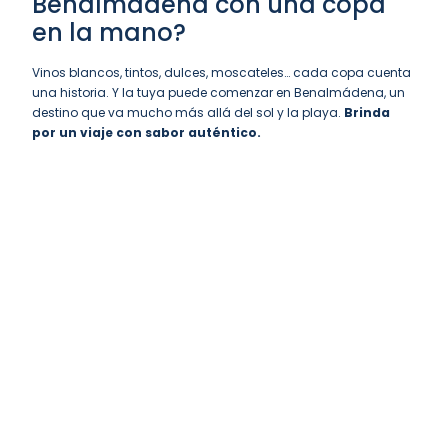
Benalmádena con una copa
en la mano?
Vinos blancos, tintos, dulces, moscateles… cada copa cuenta
una historia. Y la tuya puede comenzar en Benalmádena, un
destino que va mucho más allá del sol y la playa.
Brinda
por un viaje con sabor auténtico.
Descuentos para
actividades en
Benalmádena
Aquí tienes un enlace directo para reservar tus
entradas antes de llegar y no llevarte sorpresas.