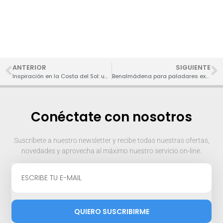
ANTERIOR
SIGUIENTE
Inspiración en la Costa del Sol: una ruta artística por Benalmádena y alrededores
Benalmádena para paladares exquisitos: los mejores restaurantes y bares de lujo
Conéctate con nosotros
Suscríbete a nuestro newsletter y recibe todas nuestras ofertas,
novedades y aprovecha al máximo nuestro servicio on-line.
QUIERO SUSCRIBIRME