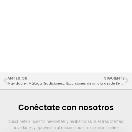
actividades en
Benalmádena
Aquí tienes un enlace directo para reservar tus
entradas antes de llegar y no llevarte sorpresas.
ANTERIOR
SIGUIENTE
¡Navidad en Málaga: Tradiciones, Ocio y Delicias Gastronómicas!
Excursiones de un día desde Benalmádena: pueblos y paraísos cercanos que no te puedes perder
Conéctate con nosotros
Suscríbete a nuestro newsletter y recibe todas nuestras ofertas,
novedades y aprovecha al máximo nuestro servicio on-line.