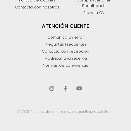
Política de Cookies
Compra/venta en
Benalbeach
Contácta con nosotros
Envía tu CV
ATENCIÓN CLIENTE
Comunica un error
Preguntas Frecuentes
Contacta con recepción
Modificar una reserva
Normas de convivencia
© 2025 Todos los derechos reservados por BenalBeach Group.