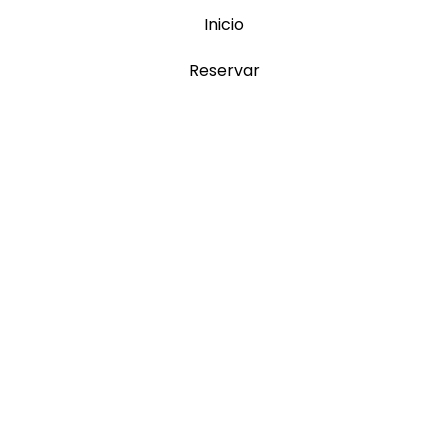
Inicio
Reservar
Menú Bar Piscina
Planes para ti
Real Estate
Alquila tu casa
F.A.Q.
Quiénes somos
Contacto