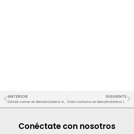
Descuentos para
actividades en
Benalmádena
Aquí tienes un enlace directo para reservar tus
entradas antes de llegar y no llevarte sorpresas.
ANTERIOR
SIGUIENTE
Dónde comer en Benalmádena: bares locales y restaurantes con tradición y encanto
Vida nocturna en Benalmádena: locales animados para salir
Conéctate con nosotros